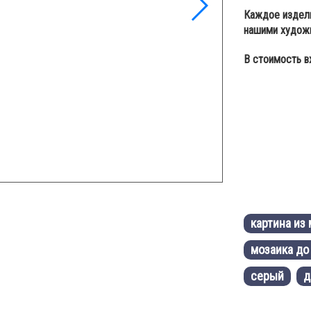
Каждое издели
нашими худож
В стоимость вх
картина из
мозаика до 
серый
д